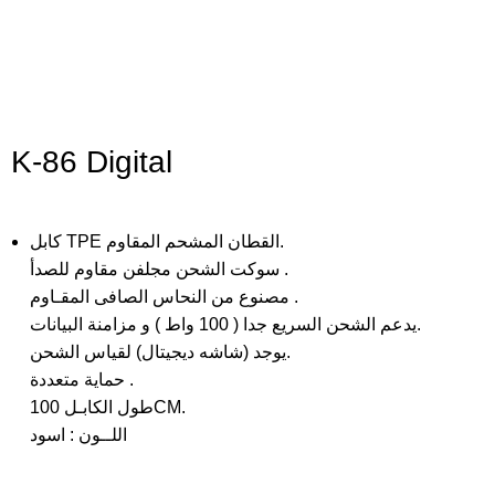
Click to enlarge
K-86 Digital
كابل TPE القطان المشحم المقاوم.
سوكت الشحن مجلفن مقاوم للصدأ .
مصنوع من النحاس الصافى المقـاوم .
يدعم الشحن السريع جدا ( 100 واط ) و مزامنة البيانات.
يوجد (شاشه ديجيتال) لقياس الشحن.
حماية متعددة .
طول الكابـل 100CM.
اللــون : اسود