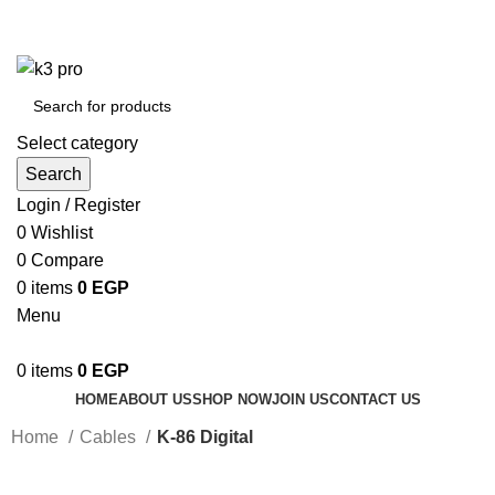
K3 Pro is a Mobile Accessories Company
K3 Pro is a Mobile Accessories Company
Select category
Search
Login / Register
0
Wishlist
0
Compare
0
items
0
EGP
Menu
0
items
0
EGP
HOME
ABOUT US
SHOP NOW
JOIN US
CONTACT US
Home
Cables
K-86 Digital